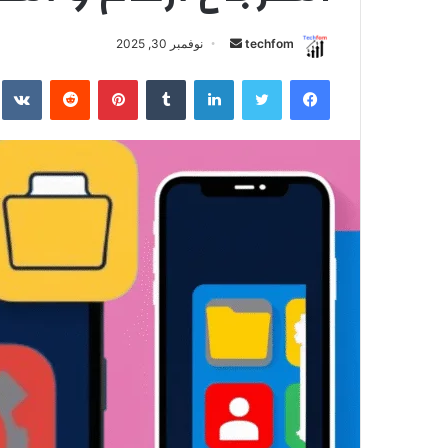
أرسل
techfom
نوفمبر 30, 2025
بريدا
فيسبوك
تويتر
لينكدإن
بينتيريست
إلكترونيا