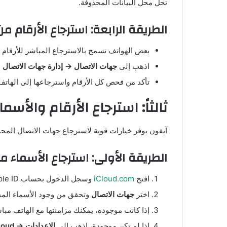
تحل محل البيانات المحذوفة.
الطريقة الرابعة: استرجاع الأرقام من 
بعض الهواتف تسمح بالاسترجاع المباشر للأرقام من بطاقة SIM إذا لم يتم 
اذهب إلى
جهات الاتصال → إدارة جهات الاتصال → 
تأكد من فحص كل الأرقام واسترجاعها إلى الهاتف
ثالثاً: استرجاع الأرقام والأس
آيفون يوفر خيارات قوية لاسترجاع جهات الاتصال المح
الطريقة الأولى: استرجاع الأسماء من loud
افتح
iCloud.com
وسجل الدخول بحساب Apple ID.
اختر
جهات الاتصال
وتحقق من وجود الأسماء المح
إذا كانت موجودة، يمكنك مزامنتها مع الهاتف مبا
إذا لم تكن موجودة، اذهب إلى
الإعدادات → Apple ID → iCloud → إدارة التخزين → النسخ الاحتياطية