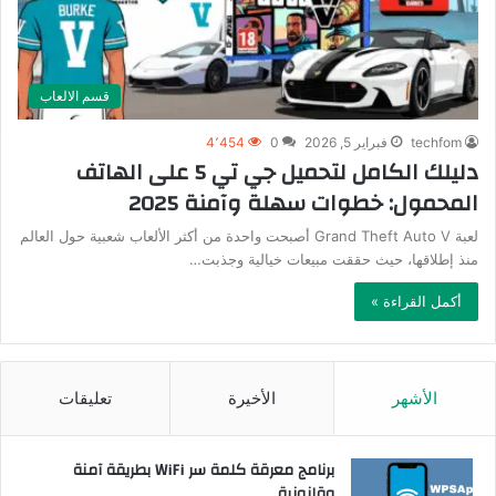
قسم الالعاب
techfom
فبراير 5, 2026
0
4٬454
دليلك الكامل لتحميل جي تي 5 على الهاتف
المحمول: خطوات سهلة وآمنة 2025
لعبة Grand Theft Auto V أصبحت واحدة من أكثر الألعاب شعبية حول العالم
منذ إطلاقها، حيث حققت مبيعات خيالية وجذبت…
أكمل القراءة »
الأشهر
الأخيرة
تعليقات
برنامج معرقة كلمة سر WiFi بطريقة آمنة
وقانونية